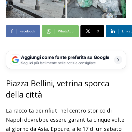
Facebook
WhatsApp
X
Linke
Aggiungi come fonte preferita su Google
Seguici più facilmente nelle notizie consigliate
Piazza Bellini, vetrina sporca
della città
La raccolta dei rifiuti nel centro storico di
Napoli dovrebbe essere garantita cinque volte
al giorno da Asia. Eppure, alle 17 di un sabato