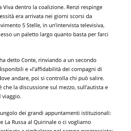
ia Viva dentro la coalizione. Renzi respinge
essità era arrivata nei giorni scorsi da
mento 5 Stelle, in un’intervista televisiva,
esso un paletto largo quanto basta per farci
, ha detto Conte, rinviando a un secondo
sponibili e «l’affidabilità dei compagni di
dove andare, poi si controlla chi può salire.
 è che la discussione sul mezzo, sull’autista e
l viaggio.
pungolo dei grandi appuntamenti istituzionali:
tare La Russa al Quirinale o ci vogliamo
destinata a rimbalzare nel campo progressista: