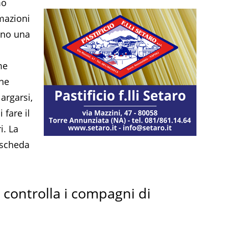
mo
rmazioni
tano una
me
one
argarsi,
 fare il
i. La
 scheda
 controlla i compagni di