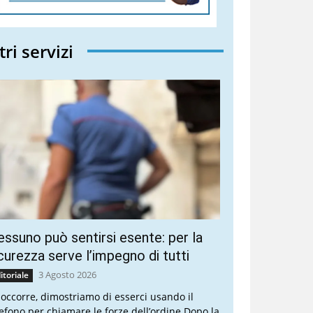
tri servizi
ssuno può sentirsi esente: per la
curezza serve l’impegno di tutti
3 Agosto 2026
itoriale
 occorre, dimostriamo di esserci usando il
lefono per chiamare le forze dell’ordine Dopo la