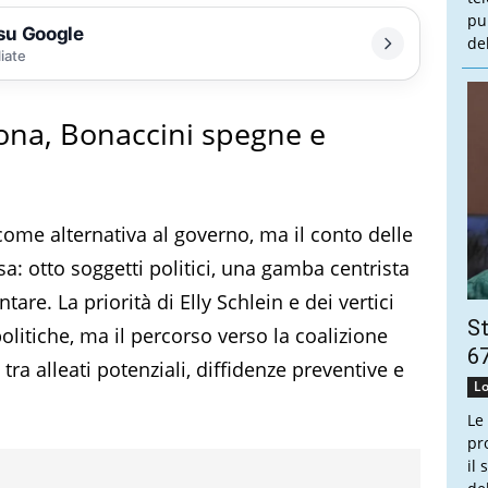
pu
 su Google
de
liate
iona, Bonaccini spegne e
 come alternativa al governo, ma il conto delle
esa: otto soggetti politici, una gamba centrista
are. La priorità di Elly Schlein e dei vertici
St
olitiche, ma il percorso verso la coalizione
67
tra alleati potenziali, diffidenze preventive e
Lo
Le
pr
il