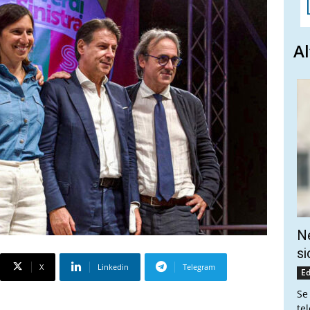
Al
Ne
si
X
Linkedin
Telegram
Ed
Se
te