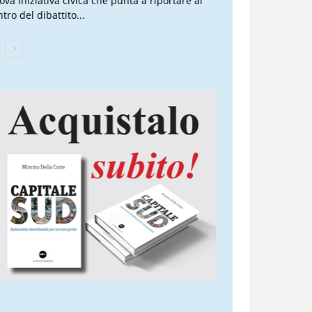
ova iniziativa civica che punta a riportare al
tro del dibattito...