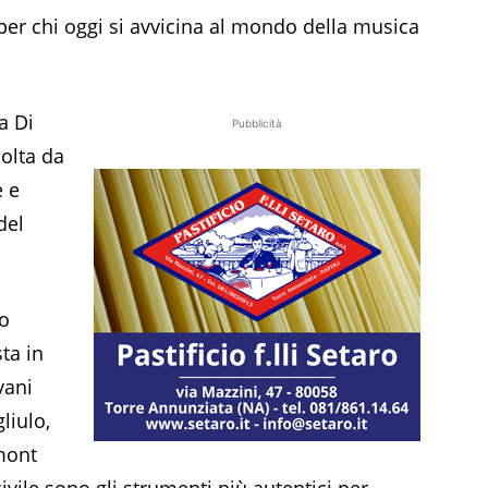
per chi oggi si avvicina al mondo della musica
a Di
Pubblicità
olta da
 e
del
mo
ta in
vani
liulo,
mont
vile sono gli strumenti più autentici per