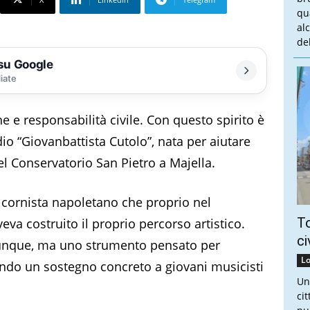
qu
al
del
 su Google
liate
e responsabilità civile. Con questo spirito è
dio “Giovanbattista Cutolo”, nata per aiutare
el Conservatorio San Pietro a Majella.
e cornista napoletano che proprio nel
To
eva costruito il proprio percorso artistico.
ci
unque, ma uno strumento pensato per
Lo
rendo un sostegno concreto a giovani musicisti
Un
ci