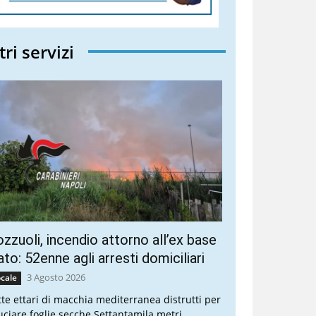
tri servizi
zzuoli, incendio attorno all’ex base
to: 52enne agli arresti domiciliari
3 Agosto 2026
cale
tte ettari di macchia mediterranea distrutti per
uciare foglie secche Settantamila metri