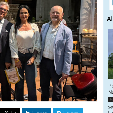
Al
Po
Na
Lo
Se
br
X
Linkedin
Telegram