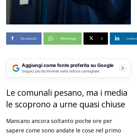
Facebook
WhatsApp
X
Linke
Aggiungi come fonte preferita su Google
Seguici più facilmente nelle notizie consigliate
Le comunali pesano, ma i media
le scoprono a urne quasi chiuse
Mancano ancora soltanto poche ore per
sapere come sono andate le cose nel primo