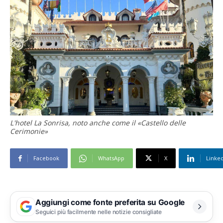
L'hotel La Sonrisa, noto anche come il «Castello delle
Cerimonie»
Facebook
WhatsApp
X
Linke
Aggiungi come fonte preferita su Google
Seguici più facilmente nelle notizie consigliate