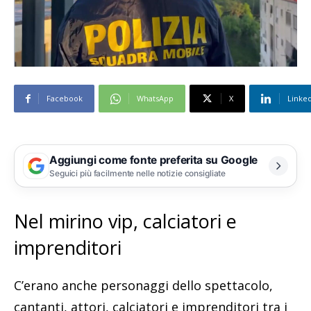
Facebook
WhatsApp
X
Linke
Aggiungi come fonte preferita su Google
Seguici più facilmente nelle notizie consigliate
Nel mirino vip, calciatori e
imprenditori
C’erano anche personaggi dello spettacolo,
cantanti, attori, calciatori e imprenditori tra i