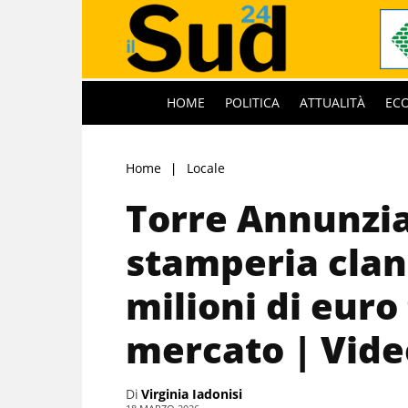
HOME
POLITICA
ATTUALITÀ
EC
Home
Locale
Torre Annunzia
stamperia clan
milioni di euro 
mercato | Vide
Di
Virginia Iadonisi