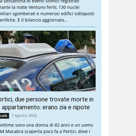
a sessantina di eventi sismici registrati
rante la notte Ventuno feriti, 130 nuclei
miliari sgomberati e numerosi edifici sottoposti
erifiche. È il bilancio aggiornato...
rtici, due persone trovate morte in
 appartamento: erano zia e nipote
7 Agosto 2026
cale
 vittime sono una donna di 82 anni e un uomo
 44 Macabra scoperta poco fa a Portici, dove i