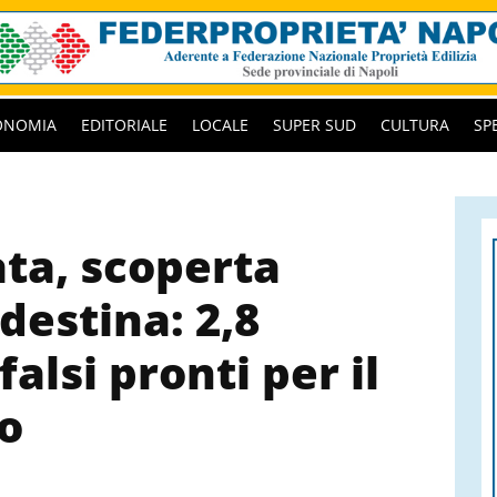
ONOMIA
EDITORIALE
LOCALE
SUPER SUD
CULTURA
SP
ta, scoperta
destina: 2,8
falsi pronti per il
o