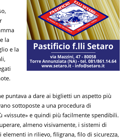
so,
r
gramma
e la
lio e la
li,
egati
note.
ne puntava a dare ai biglietti un aspetto più
nivano sottoposte a una procedura di
 «vissute» e quindi più facilmente spendibili.
uperare, almeno visivamente, i sistemi di
elementi in rilievo, filigrana, filo di sicurezza,