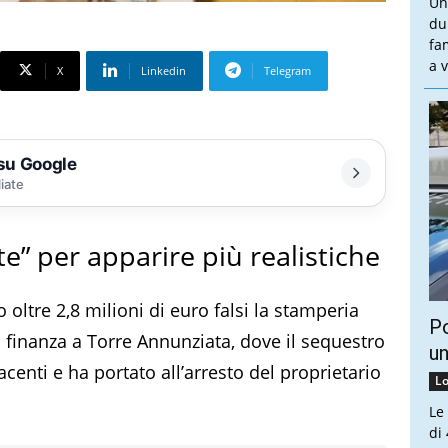
Un
du
fa
a v
X
Linkedin
Telegram
 su Google
liate
e” per apparire più realistiche
 oltre 2,8 milioni di euro falsi la stamperia
Po
 finanza a Torre Annunziata, dove il sequestro
un
enti e ha portato all’arresto del proprietario
Lo
Le
di