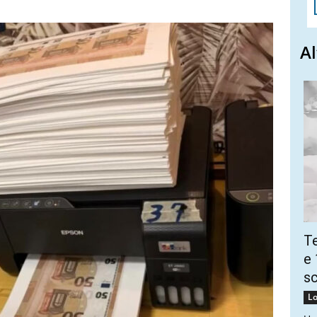
Al
Te
e 
sc
Lo