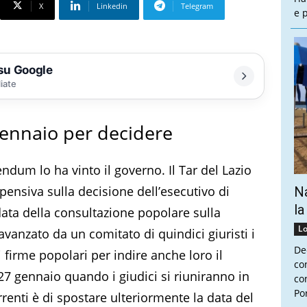
X
Linkedin
Telegram
e 
 su Google
liate
 gennaio per decidere
rendum lo ha vinto il governo. Il Tar del Lazio
ensiva sulla decisione dell’esecutivo di
Na
la
 data della consultazione popolare sulla
Lo
 avanzato da un comitato di quindici giuristi i
De
 firme popolari per indire anche loro il
co
27 gennaio quando i giudici si riuniranno in
con
Por
orrenti è di spostare ulteriormente la data del