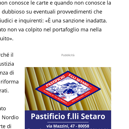
 non conosce le carte e quando non conosce la
si dubbioso su eventuali provvedimenti che
iudici e inquirenti: «È una sanzione inadatta.
to non va colpito nel portafoglio ma nella
uito».
ché il
Pubblicità
stizia
nza di
 riforma
ati.
ato
o Nordio
te di