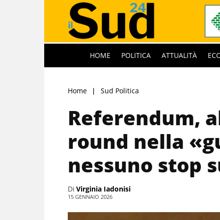
HOME
POLITICA
ATTUALITÀ
EC
Home
Sud Politica
Referendum, al
round nella «gu
nessuno stop s
Di
Virginia Iadonisi
15 GENNAIO 2026