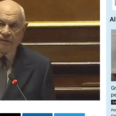
Al
Gr
pe
Lo
Pe
ri