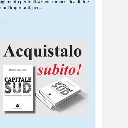
ioglimento per infiltrazione camorristica di due
muni importanti, per...