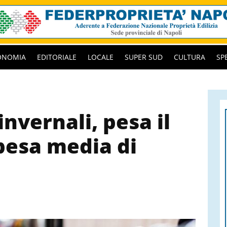
ONOMIA
EDITORIALE
LOCALE
SUPER SUD
CULTURA
SP
invernali, pesa il
spesa media di