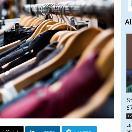
Al
St
67
Lo
Le
pr
X
Linkedin
Telegram