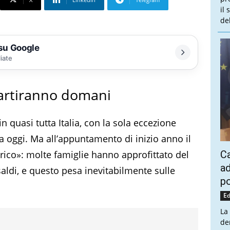
il
de
 su Google
liate
partiranno domani
in quasi tutta Italia, con la sola eccezione
 a oggi. Ma all’appuntamento di inizio anno il
rico»: molte famiglie hanno approfittato del
Ca
ad
aldi, e questo pesa inevitabilmente sulle
po
Ed
La
de