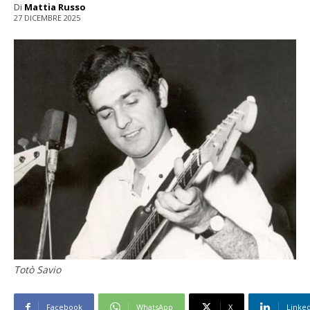
Di
Mattia Russo
27 DICEMBRE 2025
Totò Savio
Facebook
WhatsApp
X
Linke