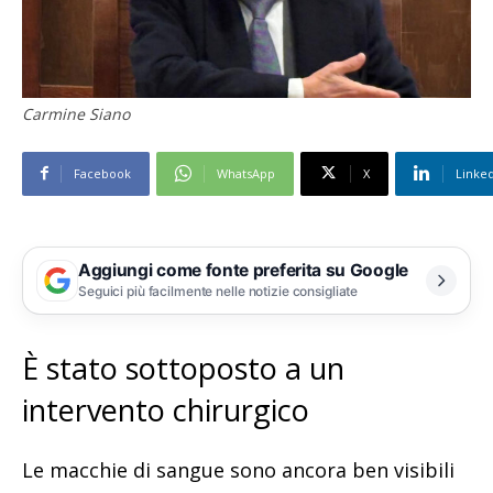
Carmine Siano
Facebook
WhatsApp
X
Linke
Aggiungi come fonte preferita su Google
Seguici più facilmente nelle notizie consigliate
È stato sottoposto a un
intervento chirurgico
Le macchie di sangue sono ancora ben visibili