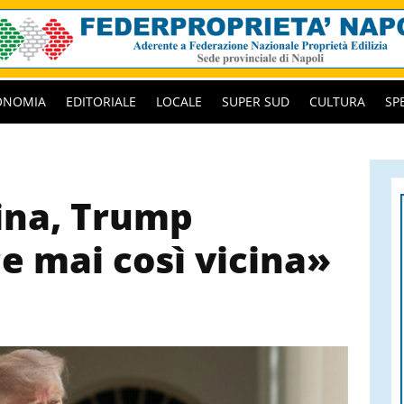
ONOMIA
EDITORIALE
LOCALE
SUPER SUD
CULTURA
SP
ina, Trump
e mai così vicina»