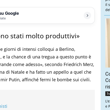
il
de
 su Google
liate
ono stati molto produttivi»
giorni di intensi colloqui a Berlino,
ti, e la chance di una tregua a questo punto è
 grande come adesso», secondo Friedrich Merz,
ma di Natale e ha fatto un appello a quel che
C
ir Putin, affinché fermi le bombe sui civili.
Co
ri
Su
L’
isti
e P