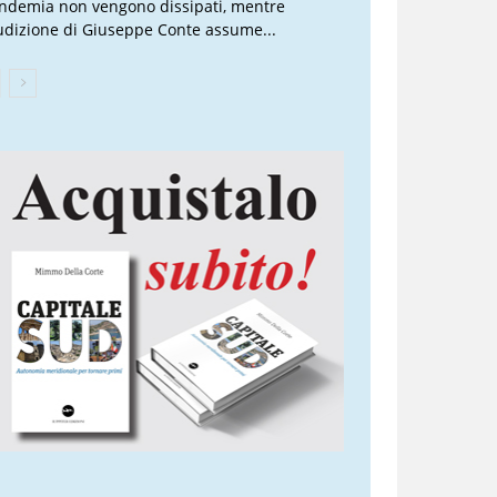
ndemia non vengono dissipati, mentre
audizione di Giuseppe Conte assume...