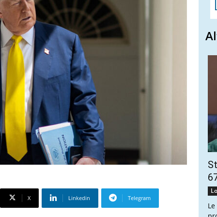
Al
St
67
Lo
X
Linkedin
Telegram
Le
pr