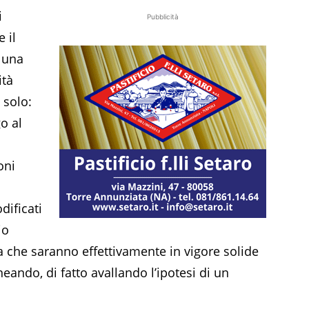
i
Pubblicità
 il
 una
ità
 solo:
o al
oni
dificati
io
a che saranno effettivamente in vigore solide
eando, di fatto avallando l’ipotesi di un