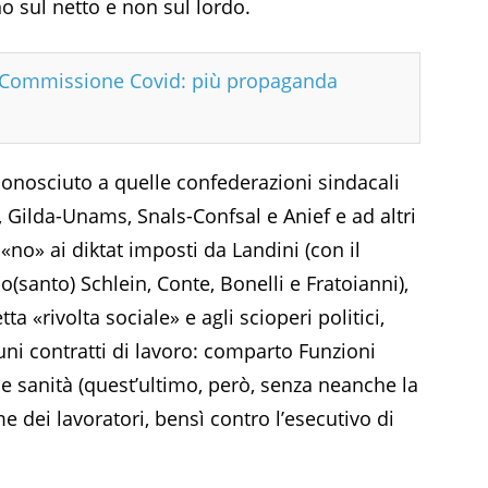
no sul netto e non sul lordo.
n Commissione Covid: più propaganda
iconosciuto a quelle confederazioni sindacali
a, Gilda-Unams, Snals-Confsal e Anief e ad altri
no» ai diktat imposti da Landini (con il
(santo) Schlein, Conte, Bonelli e Fratoianni),
a «rivolta sociale» e agli scioperi politici,
cuni contratti di lavoro: comparto Funzioni
ca e sanità (quest’ultimo, però, senza neanche la
e dei lavoratori, bensì contro l’esecutivo di