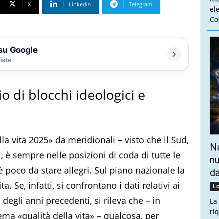
X
Linkedin
Telegram
el
Cos
 su Google
liate
o di blocchi ideologici e
ella vita 2025» da meridionali – visto che il Sud,
Na
, è sempre nelle posizioni di coda di tutte le
nu
’è poco da stare allegri. Sul piano nazionale la
da
. Se, infatti, si confrontano i dati relativi ai
Lo
degli anni precedenti, si rileva che – in
La
ri
tema «qualità della vita» – qualcosa, per