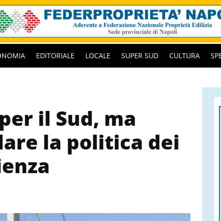
ONOMIA
EDITORIALE
LOCALE
SUPER SUD
CULTURA
SP
 per il Sud, ma
are la politica dei
ienza