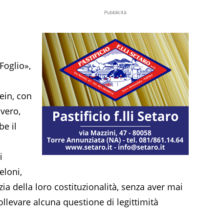
Pubblicità
Foglio»,
ein, con
 vero,
be il
i
eloni,
ia della loro costituzionalità, senza aver mai
llevare alcuna questione di legittimità