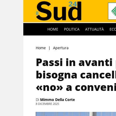
HOME
POLITICA
ATTUALITÀ
EC
Home
Apertura
Passi in avanti
bisogna cancell
«no» a conven
Di
Mimmo Della Corte
8 DICEMBRE 2025