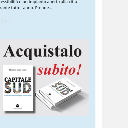
cessibilità e un impianto aperto alla città
rante tutto l’anno. Prende...