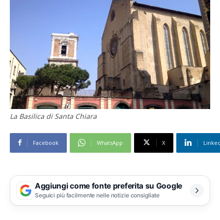
La Basilica di Santa Chiara
Facebook
WhatsApp
X
Linke
Aggiungi come fonte preferita su Google
Seguici più facilmente nelle notizie consigliate