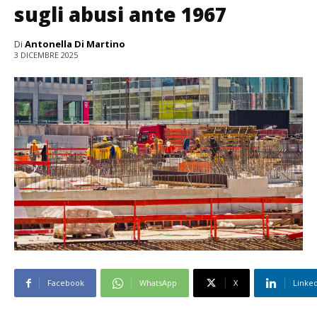
sugli abusi ante 1967
Di
Antonella Di Martino
3 DICEMBRE 2025
Facebook
WhatsApp
X
Linke