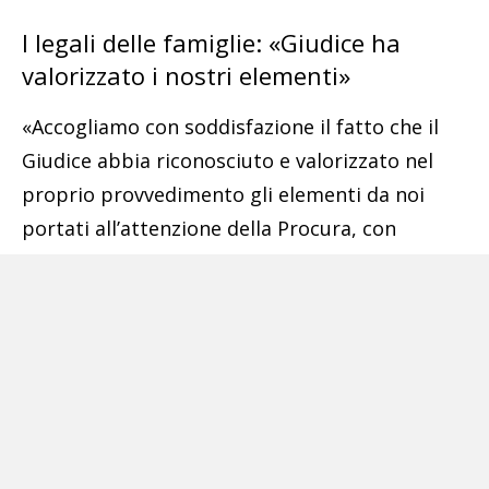
I legali delle famiglie: «Giudice ha
valorizzato i nostri elementi»
«Accogliamo con soddisfazione il fatto che il
Giudice abbia riconosciuto e valorizzato nel
proprio provvedimento gli elementi da noi
portati all’attenzione della Procura, con
particolare riferimento agli studi di
microzonazione sismica di terzo livello»,
commentano così, gli avvocati Massimo Stilla,
Gianluca Palomba e Aniello Palomba e Raffaele
Di Meglio, legali di parte delle famiglie i cui
cari sono deceduti.