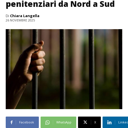
penitenziari da Nord a Sud
Di
Chiara Langella
26 NOVEMBRE 2025
Facebook
WhatsApp
X
Linke