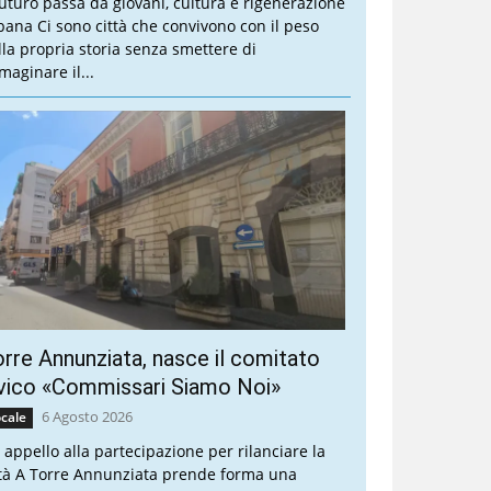
 futuro passa da giovani, cultura e rigenerazione
bana Ci sono città che convivono con il peso
lla propria storia senza smettere di
maginare il...
rre Annunziata, nasce il comitato
vico «Commissari Siamo Noi»
6 Agosto 2026
cale
 appello alla partecipazione per rilanciare la
ttà A Torre Annunziata prende forma una