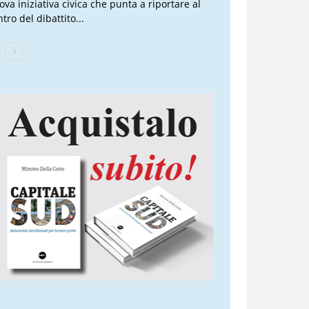
ova iniziativa civica che punta a riportare al
tro del dibattito...