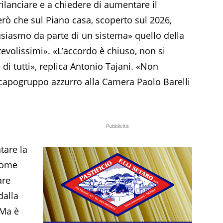
ilanciare e a chiedere di aumentare il
erò che sul Piano casa, scoperto sul 2026,
tusiasmo da parte di un sistema» quello della
volissimi». «L’accordo è chiuso, non si
di tutti», replica Antonio Tajani. «Non
capogruppo azzurro alla Camera Paolo Barelli
Pubblicità
tare la
come
are
dalla
 Ma è