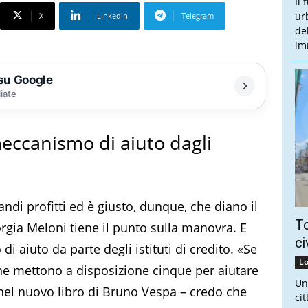
Il
ur
X
Linkedin
Telegram
de
im
 su Google
liate
meccanismo di aiuto dagli
di profitti ed è giusto, dunque, che diano il
To
rgia Meloni tiene il punto sulla manovra. E
ci
i aiuto da parte degli istituti di credito. «Se
Lo
e ne mettono a disposizione cinque per aiutare
Un
 nel nuovo libro di Bruno Vespa – credo che
ci