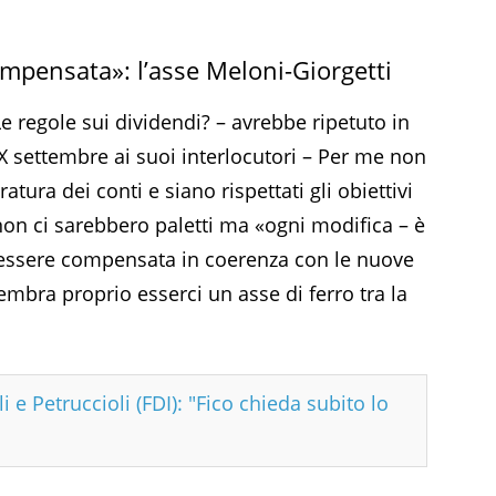
mpensata»: l’asse Meloni-Giorgetti
Le regole sui dividendi? – avrebbe ripetuto in
 XX settembre ai suoi interlocutori – Per me non
tura dei conti e siano rispettati gli obiettivi
on ci sarebbero paletti ma «ogni modifica – è
 essere compensata in coerenza con le nuove
sembra proprio esserci un asse di ferro tra la
i e Petruccioli (FDI): "Fico chieda subito lo