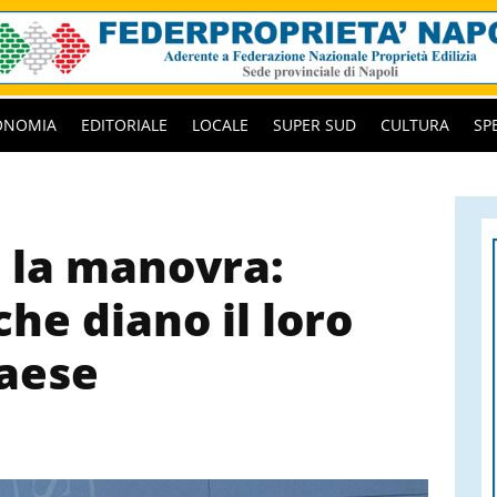
ONOMIA
EDITORIALE
LOCALE
SUPER SUD
CULTURA
SP
 la manovra:
he diano il loro
Paese