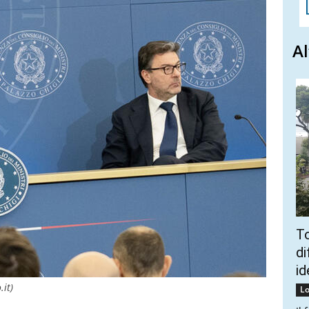
Al
To
di
id
.it)
Lo