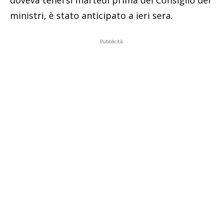
doveva tenersi martedì prima del Consiglio dei
ministri, è stato anticipato a ieri sera.
Pubblicità