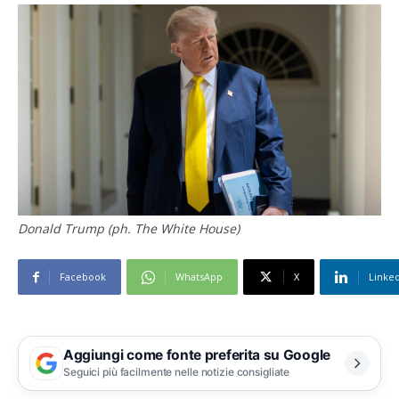
Donald Trump (ph. The White House)
Facebook
WhatsApp
X
Linke
Aggiungi come fonte preferita su Google
Seguici più facilmente nelle notizie consigliate