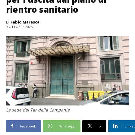
rientro sanitario
Di
Fabio Maresca
9 OTTOBRE 2025
La sede del Tar della Campania
Facebook
WhatsApp
X
Linke