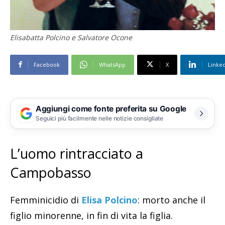
Elisabatta Polcino e Salvatore Ocone
Facebook
WhatsApp
X
Linke
Aggiungi come fonte preferita su Google
Seguici più facilmente nelle notizie consigliate
L’uomo rintracciato a
Campobasso
Femminicidio di
Elisa Polcino
: morto anche il
figlio minorenne, in fin di vita la figlia.