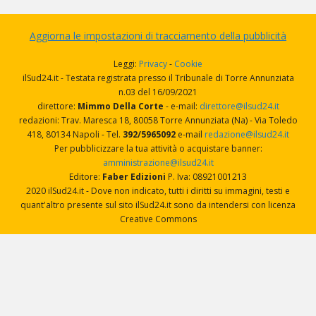
Aggiorna le impostazioni di tracciamento della pubblicità
Leggi:
Privacy
-
Cookie
ilSud24.it - Testata registrata presso il Tribunale di Torre Annunziata
n.03 del 16/09/2021
direttore:
Mimmo Della Corte
- e-mail:
direttore@ilsud24.it
redazioni: Trav. Maresca 18, 80058 Torre Annunziata (Na) - Via Toledo
418, 80134 Napoli - Tel.
392/5965092
e-mail
redazione@ilsud24.it
Per pubblicizzare la tua attività o acquistare banner:
amministrazione@ilsud24.it
Editore:
Faber Edizioni
P. Iva: 08921001213
2020 ilSud24.it - Dove non indicato, tutti i diritti su immagini, testi e
quant'altro presente sul sito ilSud24.it sono da intendersi con licenza
Creative Commons