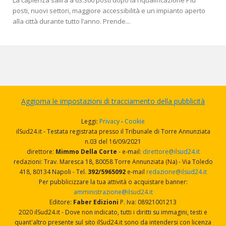
La capienza salirà a 63.300 posti dopo la riqualificazione Più
posti, nuovi settori, maggiore accessibilità e un impianto aperto
alla città durante tutto l’anno. Prende...
Aggiorna le impostazioni di tracciamento della pubblicità
Leggi:
Privacy
-
Cookie
ilSud24.it - Testata registrata presso il Tribunale di Torre Annunziata
n.03 del 16/09/2021
direttore:
Mimmo Della Corte
- e-mail:
direttore@ilsud24.it
redazioni: Trav. Maresca 18, 80058 Torre Annunziata (Na) - Via Toledo
418, 80134 Napoli - Tel.
392/5965092
e-mail
redazione@ilsud24.it
Per pubblicizzare la tua attività o acquistare banner:
amministrazione@ilsud24.it
Editore:
Faber Edizioni
P. Iva: 08921001213
2020 ilSud24.it - Dove non indicato, tutti i diritti su immagini, testi e
quant'altro presente sul sito ilSud24.it sono da intendersi con licenza