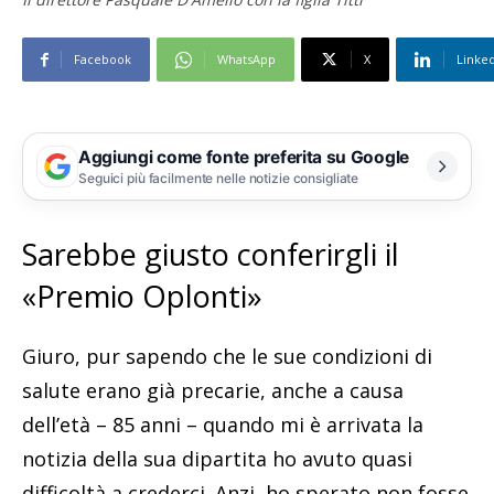
Facebook
WhatsApp
X
Linke
Aggiungi come fonte preferita su Google
Seguici più facilmente nelle notizie consigliate
Sarebbe giusto conferirgli il
«Premio Oplonti»
Giuro, pur sapendo che le sue condizioni di
salute erano già precarie, anche a causa
dell’età – 85 anni – quando mi è arrivata la
notizia della sua dipartita ho avuto quasi
difficoltà a crederci. Anzi, ho sperato non fosse