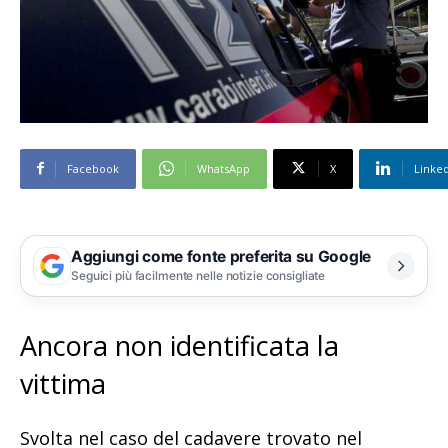
Facebook
WhatsApp
X
Linke
Aggiungi come fonte preferita su Google
Seguici più facilmente nelle notizie consigliate
Ancora non identificata la
vittima
Svolta nel caso del cadavere trovato nel