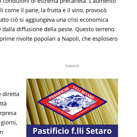
in condizioni di estrema precarietà. L’aumento
i come il pane, la frutta e il vino, provocò
utto ciò si aggiungeva una crisi economica
e dalla diffusione della peste. Questo terreno
e prime rivolte popolari a Napoli, che esplosero
Pubblicità
 diretta
ttà
orpresa
giorni,
un