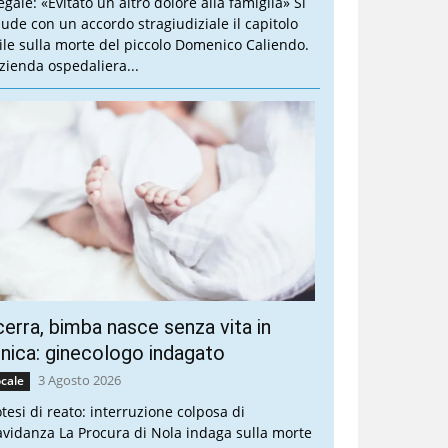
legale: «Evitato un altro dolore alla famiglia» Si
iude con un accordo stragiudiziale il capitolo
vile sulla morte del piccolo Domenico Caliendo.
Azienda ospedaliera...
erra, bimba nasce senza vita in
inica: ginecologo indagato
3 Agosto 2026
cale
otesi di reato: interruzione colposa di
avidanza La Procura di Nola indaga sulla morte