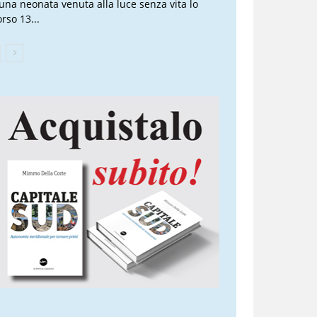
 una neonata venuta alla luce senza vita lo
rso 13...