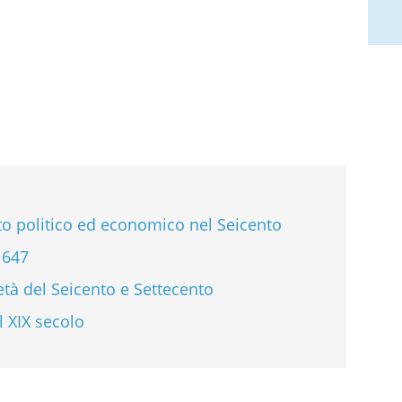
sto politico ed economico nel Seicento
 1647
tà del Seicento e Settecento
l XIX secolo