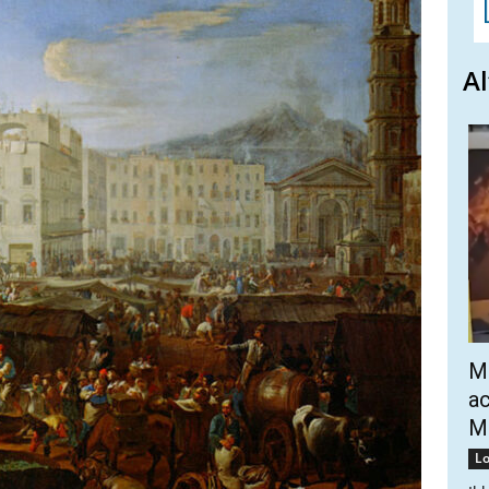
Al
Mo
ac
Mo
Lo