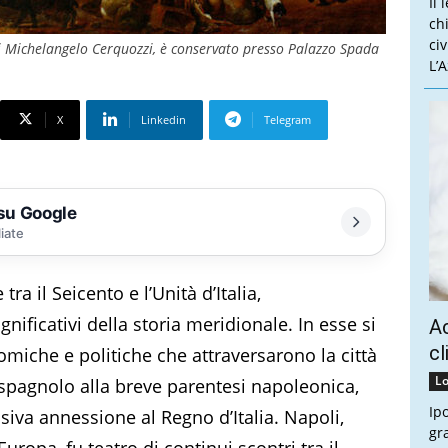
Il 
ch
ci
di Michelangelo Cerquozzi, è conservato presso Palazzo Spada
L’
X
Linkedin
Telegram
 su Google
liate
ra il Seicento e l’Unità d’Italia,
nificativi della storia meridionale. In esse si
Ac
cl
miche e politiche che attraversarono la città
Lo
 spagnolo alla breve parentesi napoleonica,
Ip
siva annessione al Regno d’Italia. Napoli,
gr
uropa, fu teatro di continui scontri tra il