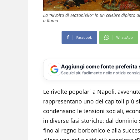
La "Rivolta di Masaniello" in un celebre dipinto 
a Roma
Facebook
WhatsApp
Aggiungi come fonte preferita
Seguici più facilmente nelle notizie consig
Le rivolte popolari a Napoli, avvenute t
rappresentano uno dei capitoli più sig
condensano le tensioni sociali, econo
in diverse fasi storiche: dal dominio
fino al regno borbonico e alla succes
allora una delle città più popolose d’E