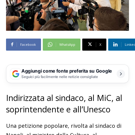
Facebook
WhatsApp
X
Linke
Aggiungi come fonte preferita su Google
Seguici più facilmente nelle notizie consigliate
Indirizzata al sindaco, al MiC, al
soprintendente e all’Unesco
Una petizione popolare, rivolta al sindaco di
Napoli, al ministro della Cultura, al