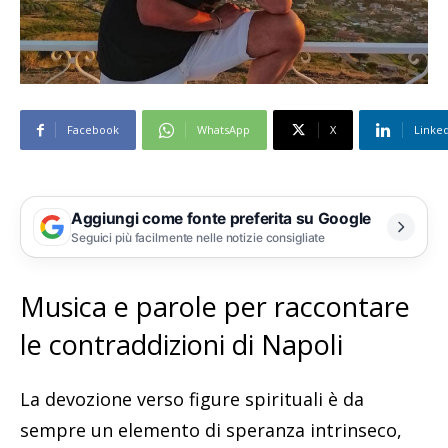
Facebook
WhatsApp
X
Linke
Aggiungi come fonte preferita su Google
Seguici più facilmente nelle notizie consigliate
Musica e parole per raccontare
le contraddizioni di Napoli
La devozione verso figure spirituali è da
sempre un elemento di speranza intrinseco,