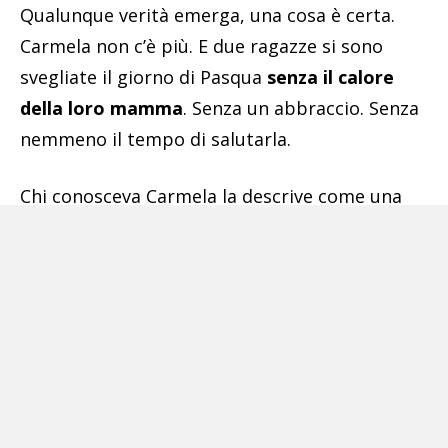
Qualunque verità emerga, una cosa è certa.
Carmela non c’è più. E due ragazze si sono
svegliate il giorno di Pasqua
senza
il calore
della
loro mamma
. Senza un abbraccio. Senza
nemmeno il tempo di salutarla.
Chi conosceva Carmela la descrive come una
donna buona, con gli occhi stanchi e un dolce
sorriso. Una che non si lamentava, che
stringeva i denti. Che aveva sofferto, ma che
non voleva smettere di credere in un po’ di
felicità. Ci aveva creduto anche stavolta. Forse
troppo.
E allora viene da chiederselo: perché ancora