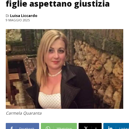
figlie aspettano giustizia
Di
Luisa Liccardo
9 MAGGIO 2025
Carmela Quaranta
Facebook
WhatsApp
X
Linke