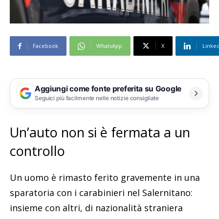
Facebook
WhatsApp
X
Linke
Aggiungi come fonte preferita su Google
Seguici più facilmente nelle notizie consigliate
Un’auto non si è fermata a un
controllo
Un uomo è rimasto ferito gravemente in una
sparatoria con i carabinieri nel Salernitano:
insieme con altri, di nazionalità straniera