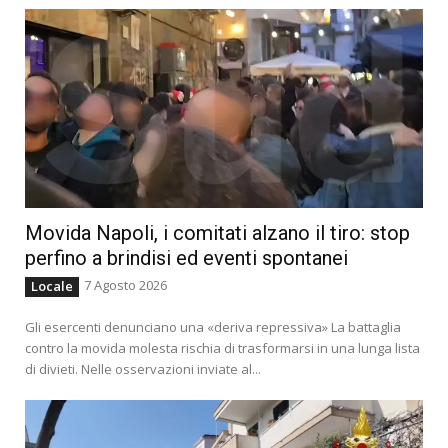
Movida Napoli, i comitati alzano il tiro: stop
perfino a brindisi ed eventi spontanei
7 Agosto 2026
Locale
Gli esercenti denunciano una «deriva repressiva» La battaglia
contro la movida molesta rischia di trasformarsi in una lunga lista
di divieti. Nelle osservazioni inviate al...