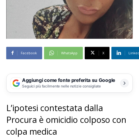
Facebook
WhatsApp
X
Linke
Aggiungi come fonte preferita su Google
Seguici più facilmente nelle notizie consigliate
L’ipotesi contestata dalla
Procura è omicidio colposo con
colpa medica