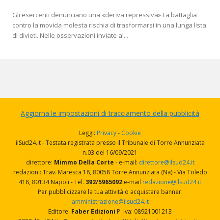
Gli esercenti denunciano una «deriva repressiva» La battaglia
contro la movida molesta rischia di trasformarsi in una lunga lista
di divieti. Nelle osservazioni inviate al...
Aggiorna le impostazioni di tracciamento della pubblicità
Leggi:
Privacy
-
Cookie
ilSud24.it - Testata registrata presso il Tribunale di Torre Annunziata
n.03 del 16/09/2021
direttore:
Mimmo Della Corte
- e-mail:
direttore@ilsud24.it
redazioni: Trav. Maresca 18, 80058 Torre Annunziata (Na) - Via Toledo
418, 80134 Napoli - Tel.
392/5965092
e-mail
redazione@ilsud24.it
Per pubblicizzare la tua attività o acquistare banner:
amministrazione@ilsud24.it
Editore:
Faber Edizioni
P. Iva: 08921001213