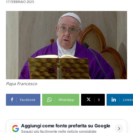
17 FEBBRAIO 2025
Papa Francesco
Facebook
WhatsApp
X
Linke
Aggiungi come fonte preferita su Google
Seguici più facilmente nelle notizie consigliate