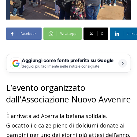
Facebook
WhatsApp
X
Linke
Aggiungi come fonte preferita su Google
Seguici più facilmente nelle notizie consigliate
L’evento organizzato
dall’Associazione Nuovo Avvenire
È arrivata ad Acerra la befana solidale.
Giocattoli e calze piene di dolciumi donate ai
bambini per uno dei giorni più attesi dell’anno.