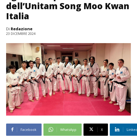
dell’Unitam Song Moo Kwan
Italia
Di
Redazione
23 DICEMBRE 2024
Facebook
WhatsApp
X
Linke