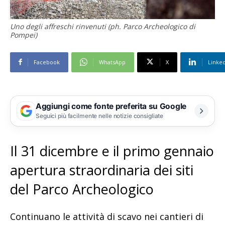
Uno degli affreschi rinvenuti (ph. Parco Archeologico di
Pompei)
Facebook
WhatsApp
X
Linke
Aggiungi come fonte preferita su Google
Seguici più facilmente nelle notizie consigliate
Il 31 dicembre e il primo gennaio
apertura straordinaria dei siti
del Parco Archeologico
Continuano le attività di scavo nei cantieri di