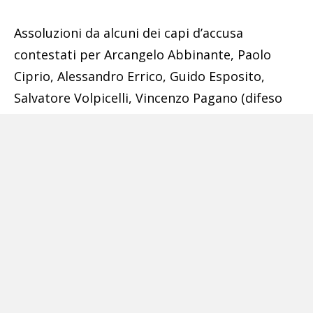
Assoluzioni da alcuni dei capi d’accusa
contestati per Arcangelo Abbinante, Paolo
Ciprio, Alessandro Errico, Guido Esposito,
Salvatore Volpicelli, Vincenzo Pagano (difeso
dall’avvocato Nicola Pomponio) «per non avere
commesso il fatto» (in quest’ultimo caso si
tratta di un’estorsione). Assoluzione per alcuni
dei reati contestati ma con la formula «perché
il fatto non sussiste» per Antonio Esposito e
Salvatore Iorio. Del collegio difensivo, oltre a
Pomponio, hanno fatto parte, tra gli altri, gli
avvocati Dello Iacono, Regine, Mottola e
Procentese. Le motivazioni saranno rese note