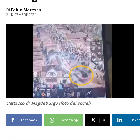
Di
Fabio Maresca
21 DICEMBRE 2024
L'attacco di Magdeburgo (foto dai social)
Facebook
WhatsApp
X
Linke