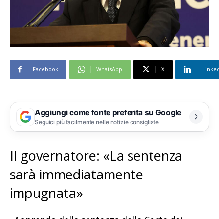
Facebook
WhatsApp
X
Linke
Aggiungi come fonte preferita su Google
Seguici più facilmente nelle notizie consigliate
Il governatore: «La sentenza
sarà immediatamente
impugnata»