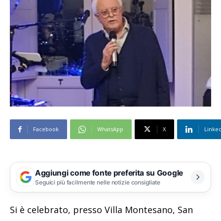
Facebook
WhatsApp
X
Linke
Aggiungi come fonte preferita su Google
Seguici più facilmente nelle notizie consigliate
Si è celebrato, presso Villa Montesano, San