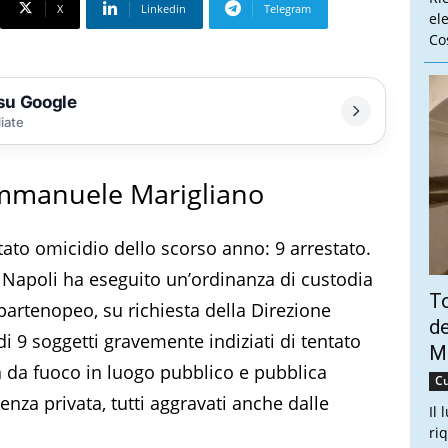
X
Linkedin
Telegram
el
Cos
 su Google
liate
 Emmanuele Marigliano
entato omicidio dello scorso anno: 9 arrestato.
 Napoli ha eseguito un’ordinanza di custodia
To
partenopeo, su richiesta della Direzione
de
di 9 soggetti gravemente indiziati di tentato
Ma
 da fuoco in luogo pubblico e pubblica
Cu
enza privata, tutti aggravati anche dalle
Il 
ri