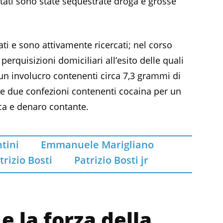
stati sono state sequestrate droga e grosse
ati e sono attivamente ricercati; nel corso
perquisizioni domiciliari all’esito delle quali
 un involucro contenenti circa 7,3 grammi di
 e due confezioni contenenti cocaina per un
ca e denaro contante.
tini
Emmanuele Marigliano
trizio Bosti
Patrizio Bosti jr
e la forza della