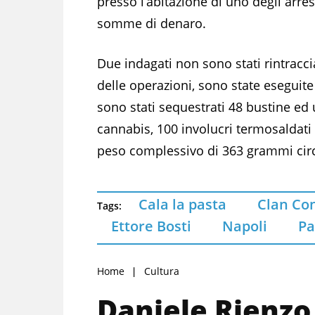
presso l’abitazione di uno degli arre
somme di denaro.
Due indagati non sono stati rintracci
delle operazioni, sono state eseguite 
sono stati sequestrati 48 bustine ed
cannabis, 100 involucri termosaldati
peso complessivo di 363 grammi cir
Cala la pasta
Clan Con
Tags:
Ettore Bosti
Napoli
Pa
Home
Cultura
Daniele Rienzo 