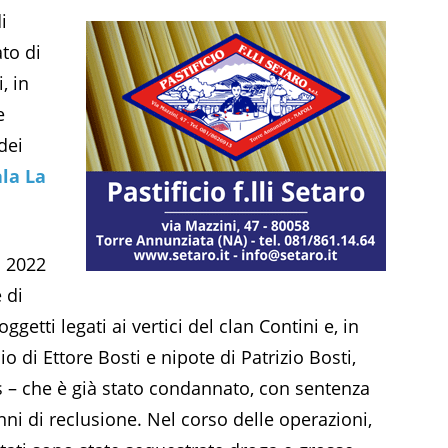
i
to di
, in
e
dei
la La
o 2022
 di
getti legati ai vertici del clan Contini e, in
lio di Ettore Bosti e nipote di Patrizio Bosti,
s – che è già stato condannato, con sentenza
nni di reclusione. Nel corso delle operazioni,