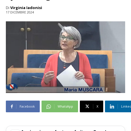
Di
Virginia Iadonisi
17 DICEMBRE 2024
Facebook
WhatsApp
X
Linke