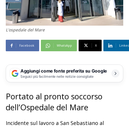
L'ospedale del Mare
Facebook
WhatsApp
X
Linke
Aggiungi come fonte preferita su Google
Seguici più facilmente nelle notizie consigliate
Portato al pronto soccorso
dell’Ospedale del Mare
Incidente sul lavoro a San Sebastiano al