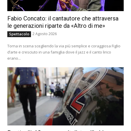
Fabio Concato: il cantautore che attraversa
le generazioni riparte da «Altro di me»
2 Agosto 2026
Spettacolo
Torna in scena scegliendo la via più semplice e coraggiosa Figlio
d’arte e cresciuto in una famiglia dove il jazz e il canto lirico
erano...