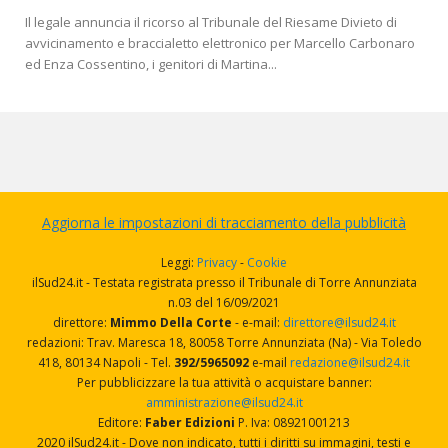
Il legale annuncia il ricorso al Tribunale del Riesame Divieto di
avvicinamento e braccialetto elettronico per Marcello Carbonaro
ed Enza Cossentino, i genitori di Martina...
Aggiorna le impostazioni di tracciamento della pubblicità
Leggi:
Privacy
-
Cookie
ilSud24.it - Testata registrata presso il Tribunale di Torre Annunziata
n.03 del 16/09/2021
direttore:
Mimmo Della Corte
- e-mail:
direttore@ilsud24.it
redazioni: Trav. Maresca 18, 80058 Torre Annunziata (Na) - Via Toledo
418, 80134 Napoli - Tel.
392/5965092
e-mail
redazione@ilsud24.it
Per pubblicizzare la tua attività o acquistare banner:
amministrazione@ilsud24.it
Editore:
Faber Edizioni
P. Iva: 08921001213
2020 ilSud24.it - Dove non indicato, tutti i diritti su immagini, testi e