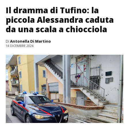
Il dramma di Tufino: la
piccola Alessandra caduta
da una scala a chiocciola
Di
Antonella Di Martino
14 DICEMBRE 2024
Casale storico adiacente Villa San Marco che ospiterà la foresteria – ipotesi di
progetto (ph. Parco Archeologico Pompei)