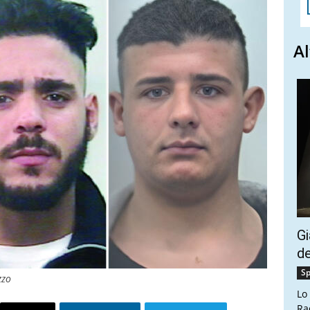
Al
Gi
de
Sp
zzo
Lo
Ra