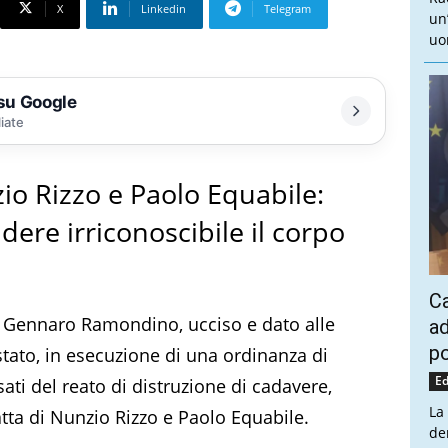
X
Linkedin
Telegram
un
uo
 su Google
liate
zio Rizzo e Paolo Equabile:
ere irriconoscibile il corpo
Ca
di Gennaro Ramondino, ucciso e dato alle
ad
po
stato, in esecuzione di una ordinanza di
Ed
ati del reato di distruzione di cadavere,
La
tta di Nunzio Rizzo e Paolo Equabile.
de