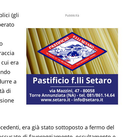
ici (gli
Pubblicità
perato
to
raccia
 cui era
ondo
durre a
tà di
isione
ecedenti, era già stato sottoposto a fermo del
accusato di favoreggiamento, occultamento e