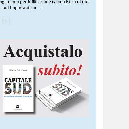
ioglimento per infiltrazione camorristica di due
muni importanti, per...