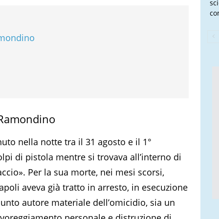
sc
co
Ramondino
o Ramondino
nuto nella notte tra il 31 agosto e il 1°
i di pistola mentre si trovava all’interno di
accio». Per la sua morte, nei mesi scorsi,
oli aveva già tratto in arresto, in esecuzione
sunto autore materiale dell’omicidio, sia un
 favoreggiamento personale e distruzione di