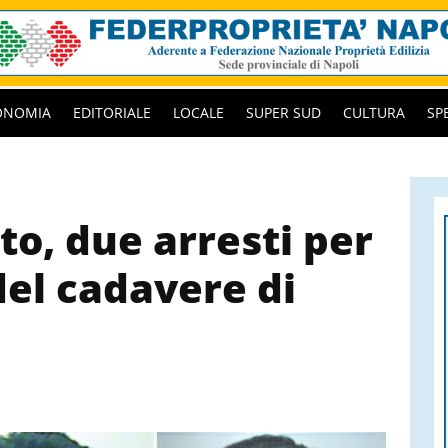
ONOMIA
EDITORIALE
LOCALE
SUPER SUD
CULTURA
SP
to, due arresti per
del cadavere di