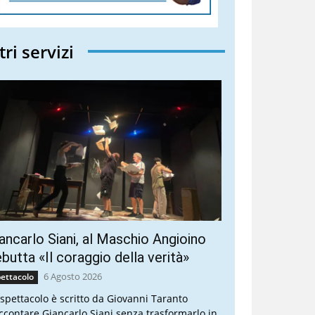
tri servizi
ancarlo Siani, al Maschio Angioino
butta «Il coraggio della verità»
6 Agosto 2026
ettacolo
 spettacolo è scritto da Giovanni Taranto
ccontare Giancarlo Siani senza trasformarlo in