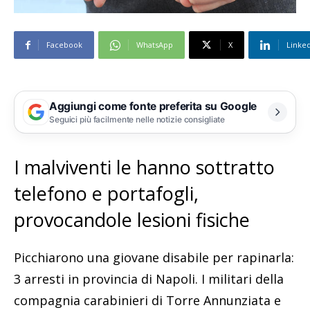
Facebook
WhatsApp
X
Linke
Aggiungi come fonte preferita su Google
Seguici più facilmente nelle notizie consigliate
I malviventi le hanno sottratto
telefono e portafogli,
provocandole lesioni fisiche
Picchiarono una giovane disabile per rapinarla:
3 arresti in provincia di Napoli. I militari della
compagnia carabinieri di Torre Annunziata e