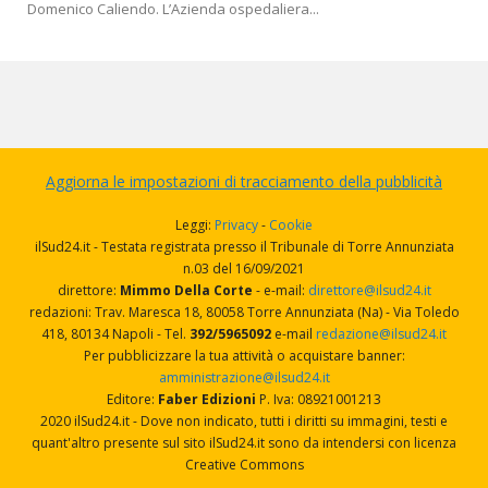
Domenico Caliendo. L’Azienda ospedaliera...
Aggiorna le impostazioni di tracciamento della pubblicità
Leggi:
Privacy
-
Cookie
ilSud24.it - Testata registrata presso il Tribunale di Torre Annunziata
n.03 del 16/09/2021
direttore:
Mimmo Della Corte
- e-mail:
direttore@ilsud24.it
redazioni: Trav. Maresca 18, 80058 Torre Annunziata (Na) - Via Toledo
418, 80134 Napoli - Tel.
392/5965092
e-mail
redazione@ilsud24.it
Per pubblicizzare la tua attività o acquistare banner:
amministrazione@ilsud24.it
Editore:
Faber Edizioni
P. Iva: 08921001213
2020 ilSud24.it - Dove non indicato, tutti i diritti su immagini, testi e
quant'altro presente sul sito ilSud24.it sono da intendersi con licenza
Creative Commons