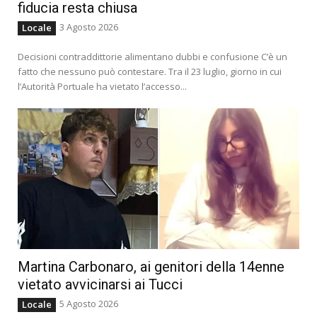
fiducia resta chiusa
3 Agosto 2026
Locale
Decisioni contraddittorie alimentano dubbi e confusione C’è un
fatto che nessuno può contestare. Tra il 23 luglio, giorno in cui
l’Autorità Portuale ha vietato l’accesso...
Martina Carbonaro, ai genitori della 14enne
vietato avvicinarsi ai Tucci
5 Agosto 2026
Locale