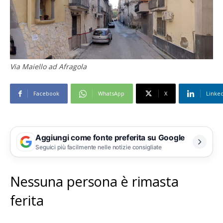
Via Maiello ad Afragola
Facebook
WhatsApp
X
Linke
Aggiungi come fonte preferita su Google
Seguici più facilmente nelle notizie consigliate
Nessuna persona è rimasta
ferita