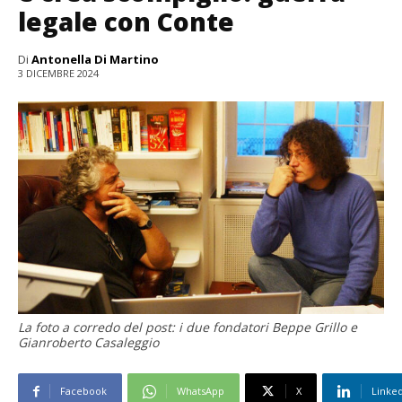
legale con Conte
Di
Antonella Di Martino
3 DICEMBRE 2024
La foto a corredo del post: i due fondatori Beppe Grillo e
Gianroberto Casaleggio
Facebook
WhatsApp
X
Linke