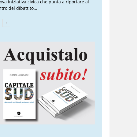
ova iniziativa civica che punta a riportare al
tro del dibattito...