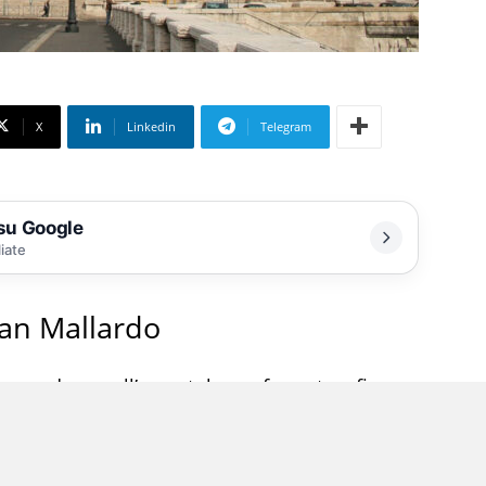
X
Linkedin
Telegram
 su Google
liate
clan Mallardo
la condanna all’ergastolo confermata a fine
di Salerno al killer del clan Mallardo Antonio
i Pontecagnano (Salerno), determinando così