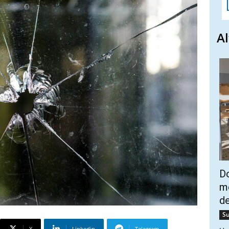
Al
Do
mo
de
Su
X
Linkedin
Telegram