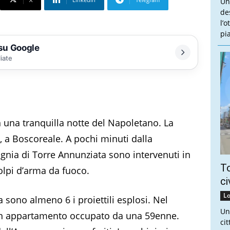
Un
de
l’
pi
 su Google
liate
n una tranquilla notte del Napoletano. La
a, a Boscoreale. A pochi minuti dalla
gnia di Torre Annunziata sono intervenuti in
To
colpi d’arma da fuoco.
ci
Lo
 sono almeno 6 i proiettili esplosi. Nel
Un
i un appartamento occupato da una 59enne.
ci