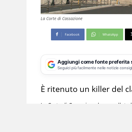
La Corte di Cassazione
Facebook
WhatsApp
Aggiungi come fonte preferita
Seguici più facilmente nelle notizie consig
È ritenuto un killer del 
La Corte di Cassazione ha annullato 
2023 dalla Corte di assise di appello 
Tesone per il cosiddetto omicidio d