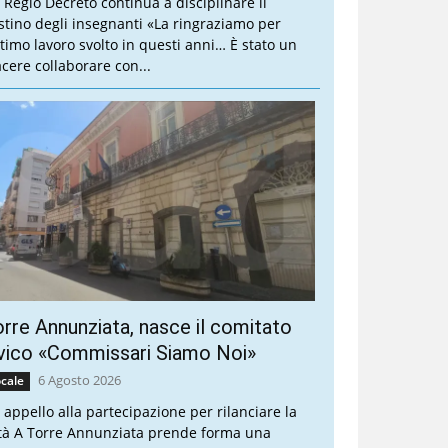
 Regio Decreto continua a disciplinare il
stino degli insegnanti «La ringraziamo per
ottimo lavoro svolto in questi anni… È stato un
acere collaborare con...
rre Annunziata, nasce il comitato
vico «Commissari Siamo Noi»
6 Agosto 2026
cale
 appello alla partecipazione per rilanciare la
ttà A Torre Annunziata prende forma una