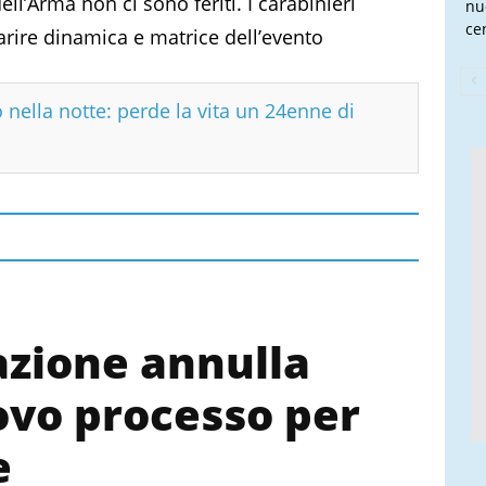
ell’Arma non ci sono feriti. I carabinieri
nu
cen
arire dinamica e matrice dell’evento
 nella notte: perde la vita un 24enne di
zione annulla
uovo processo per
e