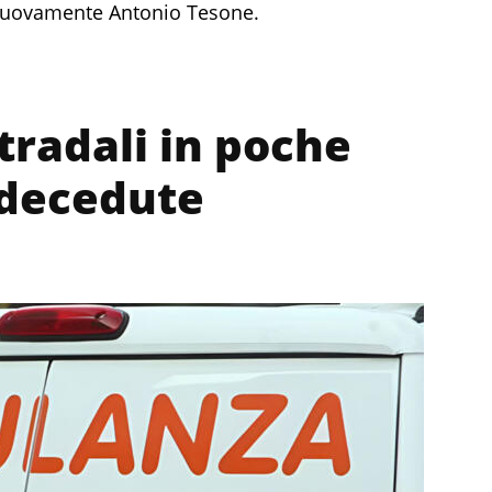
 nuovamente Antonio Tesone.
tradali in poche
 decedute