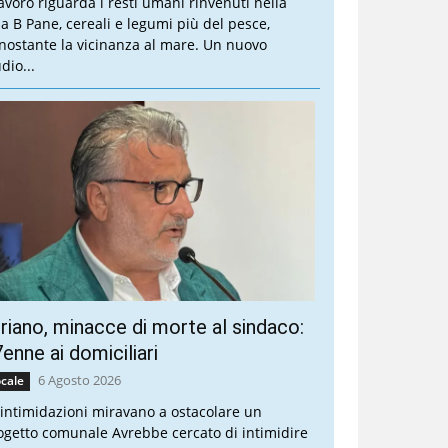
 lavoro riguarda i resti umani rinvenuti nella
lla B Pane, cereali e legumi più del pesce,
nostante la vicinanza al mare. Un nuovo
dio...
riano, minacce di morte al sindaco:
enne ai domiciliari
6 Agosto 2026
cale
 intimidazioni miravano a ostacolare un
ogetto comunale Avrebbe cercato di intimidire