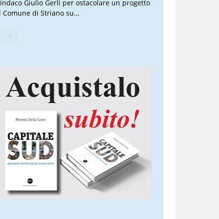
 sindaco Giulio Gerli per ostacolare un progetto
l Comune di Striano su...