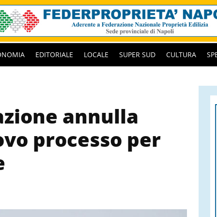
ONOMIA
EDITORIALE
LOCALE
SUPER SUD
CULTURA
SP
zione annulla
uovo processo per
e