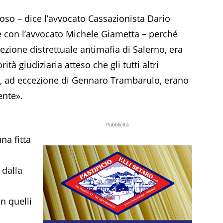
oso – dice l’avvocato Cassazionista Dario
e con l’avvocato Michele Giametta – perché
irezione distrettuale antimafia di Salerno, era
ità giudiziaria atteso che gli tutti altri
e, ad eccezione di Gennaro Trambarulo, erano
ente».
Pubblicità
na fitta
 dalla
in quelli