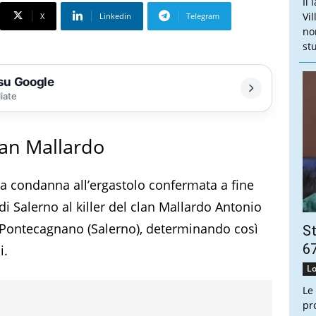
Il
Vi
X
Linkedin
Telegram
no
stu
 su Google
liate
clan Mallardo
la condanna all’ergastolo confermata a fine
di Salerno al killer del clan Mallardo Antonio
i Pontecagnano (Salerno), determinando così
St
67
i.
Lo
Le
pr