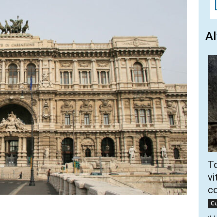
Al
To
vi
c
Cu