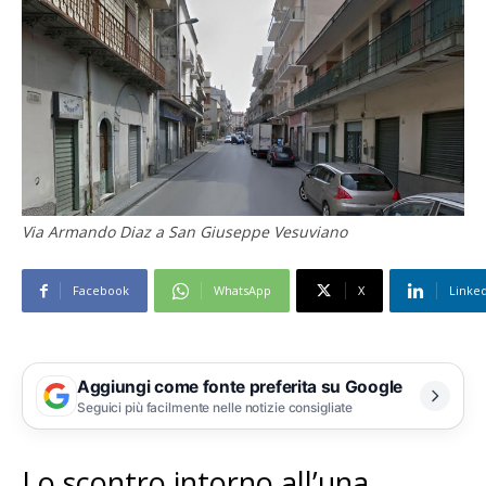
Via Armando Diaz a San Giuseppe Vesuviano
Facebook
WhatsApp
X
Linke
Aggiungi come fonte preferita su Google
Seguici più facilmente nelle notizie consigliate
Lo scontro intorno all’una