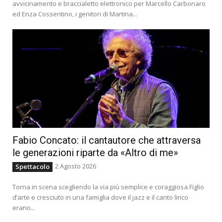
avvicinamento e braccialetto elettronico per Marcello Carbonaro
ed Enza Cossentino, i genitori di Martina...
Fabio Concato: il cantautore che attraversa
le generazioni riparte da «Altro di me»
2 Agosto 2026
Spettacolo
Torna in scena scegliendo la via più semplice e coraggiosa Figlio
d’arte e cresciuto in una famiglia dove il jazz e il canto lirico
erano...