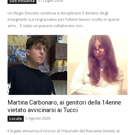
31 Luglio 2026
Sud Attualità
Un Regio Decreto continua a disciplinare il destino degli
insegnanti «La ringraziamo per l’ottimo lavoro svolto in questi
anni… È stato un piacere collaborare con...
Martina Carbonaro, ai genitori della 14enne
vietato avvicinarsi ai Tucci
5 Agosto 2026
Locale
Il legale annuncia il ricorso al Tribunale del Riesame Divieto di