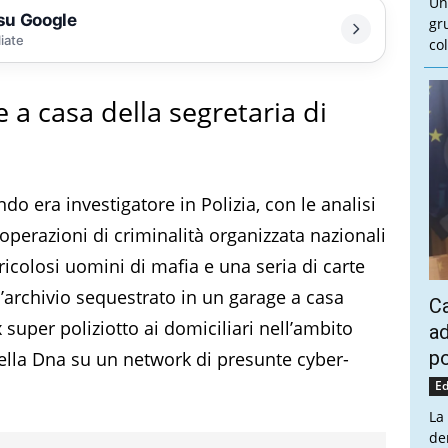
Un
 su Google
gr
liate
col
 a casa della segretaria di
 era investigatore in Polizia, con le analisi
 operazioni di criminalità organizzata nazionali
ricolosi uomini di mafia e una seria di carte
ll’archivio sequestrato in un garage a casa
Ca
x super poliziotto ai domiciliari nell’ambito
ad
po
della Dna su un network di presunte cyber-
Ed
La
de