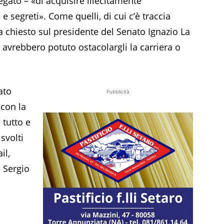
egato – «di acquisire illecitamente
 e segreti». Come quelli, di cui c’è traccia
ha chiesto sul presidente del Senato Ignazio La
e avrebbero potuto ostacolargli la carriera o
ato
Pubblicità
 con la
 tutto e
svolti
il,
 Sergio