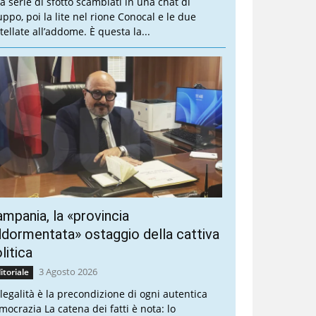
a serie di sfottò scambiati in una chat di
uppo, poi la lite nel rione Conocal e le due
tellate all’addome. È questa la...
mpania, la «provincia
dormentata» ostaggio della cattiva
litica
3 Agosto 2026
itoriale
 legalità è la precondizione di ogni autentica
mocrazia La catena dei fatti è nota: lo