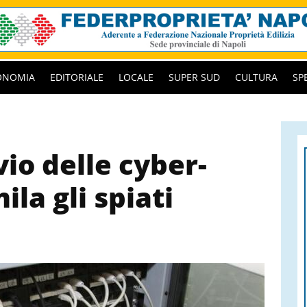
ONOMIA
EDITORIALE
LOCALE
SUPER SUD
CULTURA
SP
vio delle cyber-
ila gli spiati