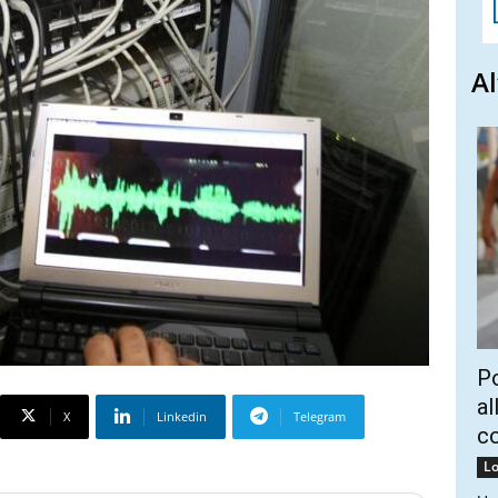
Al
Po
al
X
Linkedin
Telegram
c
Lo