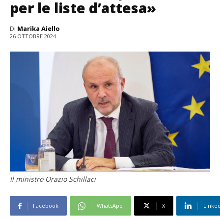
per le liste d’attesa»
Di
Marika Aiello
26 OTTOBRE 2024
Il ministro Orazio Schillaci
Facebook
WhatsApp
X
Linke