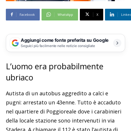
Facebook
WhatsApp
X
Linke
Aggiungi come fonte preferita su Google
Seguici più facilmente nelle notizie consigliate
L’uomo era probabilmente
ubriaco
Autista di un autobus aggredito a calci e
pugni: arrestato un 43enne. Tutto è accaduto
nel quartiere di Poggioreale dove i carabinieri
della locale stazione sono intervenuti in via
Stadera. A chiamare il 112 è stato l’autista di