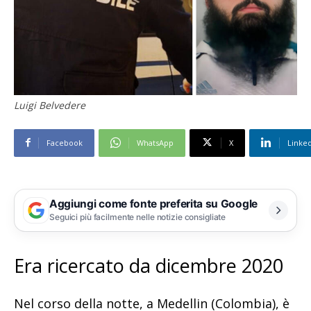
Luigi Belvedere
Facebook
WhatsApp
X
Linke
Aggiungi come fonte preferita su Google
Seguici più facilmente nelle notizie consigliate
Era ricercato da dicembre 2020
Nel corso della notte, a Medellin (Colombia), è