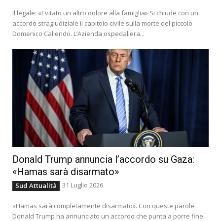
Il legale: «Evitato un altro dolore alla famiglia» Si chiude con un
accordo stragiudiziale il capitolo civile sulla morte del piccolo
Domenico Caliendo. L’Azienda ospedaliera...
Donald Trump annuncia l’accordo su Gaza:
«Hamas sarà disarmato»
31 Luglio 2026
Sud Attualità
«Hamas sarà completamente disarmato». Con queste parole
Donald Trump ha annunciato un accordo che punta a porre fine