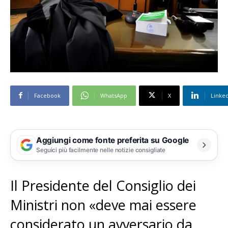
Facebook
WhatsApp
X
Linke
Aggiungi come fonte preferita su Google
Seguici più facilmente nelle notizie consigliate
Il Presidente del Consiglio dei
Ministri non «deve mai essere
considerato un avversario da