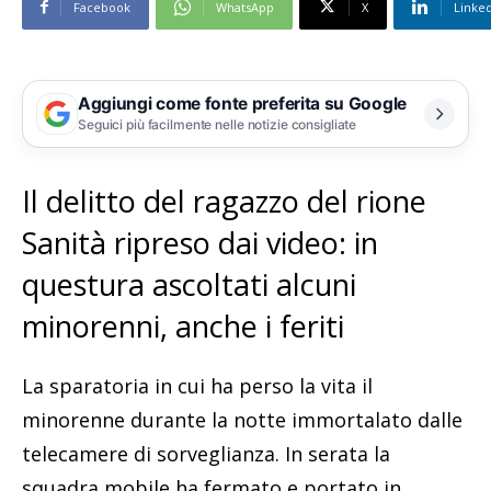
Facebook
WhatsApp
X
Linke
Aggiungi come fonte preferita su Google
Seguici più facilmente nelle notizie consigliate
Il delitto del ragazzo del rione
Sanità ripreso dai video: in
questura ascoltati alcuni
minorenni, anche i feriti
La sparatoria in cui ha perso la vita il
minorenne durante la notte immortalato dalle
telecamere di sorveglianza. In serata la
squadra mobile ha fermato e portato in