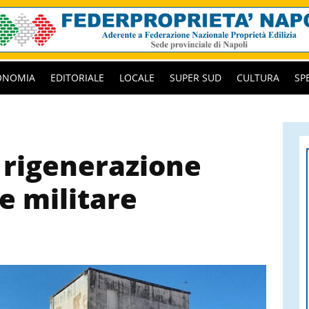
ONOMIA
EDITORIALE
LOCALE
SUPER SUD
CULTURA
SP
a rigenerazione
e militare