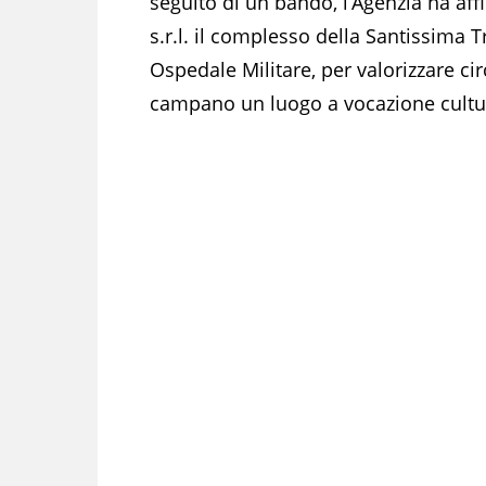
seguito di un bando, l’Agenzia ha aff
s.r.l. il complesso della Santissima
Ospedale Militare, per valorizzare ci
campano un luogo a vocazione cultur