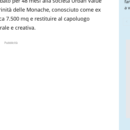
idato per 48 mesi alla società Urban Value
fa
a v
 Trinità delle Monache, conosciuto come ex
rca 7.500 mq e restituire al capoluogo
ale e creativa.
Pubblicità