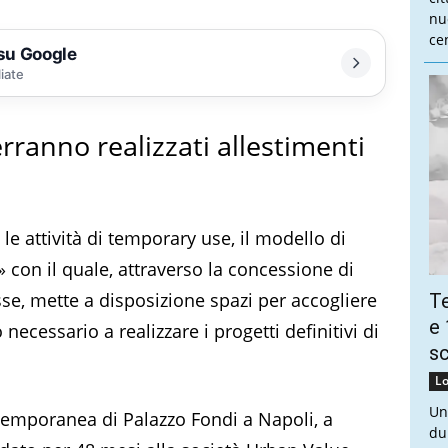
nu
cen
 su Google
liate
rranno realizzati allestimenti
e attività di temporary use, il modello di
on il quale, attraverso la concessione di
se, mette a disposizione spazi per accogliere
Te
e 
o necessario a realizzare i progetti definitivi di
sc
Lo
Un
temporanea di Palazzo Fondi a Napoli, a
du