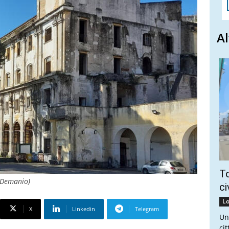
Al
To
l Demanio)
ci
Lo
X
Linkedin
Telegram
Un
ci