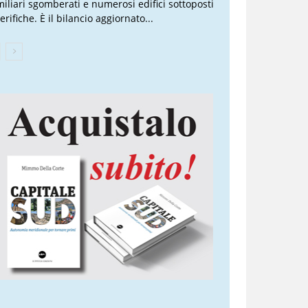
miliari sgomberati e numerosi edifici sottoposti
erifiche. È il bilancio aggiornato...