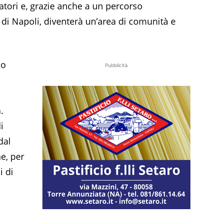
oratori e, grazie anche a un percorso
i Napoli, diventerà un’area di comunità e
io
Pubblicità
.
i
dal
ne, per
i di