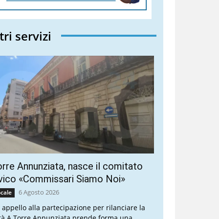
tri servizi
rre Annunziata, nasce il comitato
vico «Commissari Siamo Noi»
6 Agosto 2026
cale
 appello alla partecipazione per rilanciare la
ttà A Torre Annunziata prende forma una