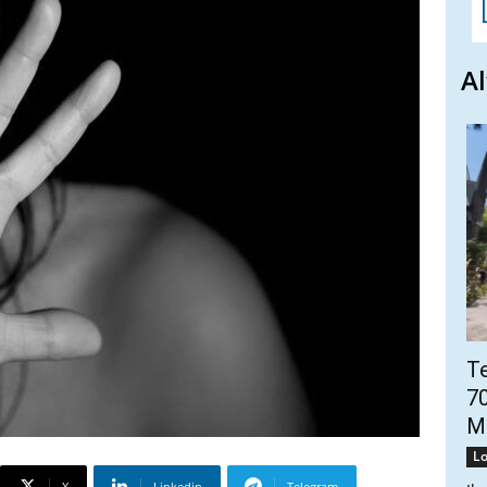
Al
Te
70
Mo
Lo
X
Linkedin
Telegram