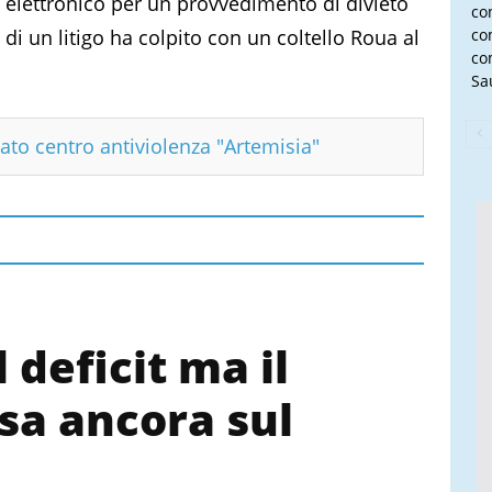
o elettronico per un provvedimento di divieto
con
e di un litigo ha colpito con un coltello Roua al
co
co
Sau
ato centro antiviolenza "Artemisia"
 deficit ma il
sa ancora sul