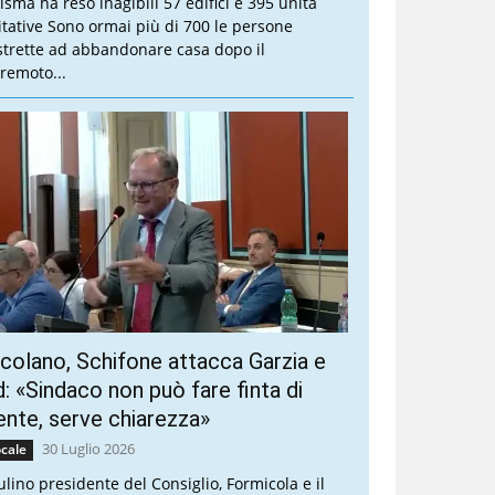
sisma ha reso inagibili 57 edifici e 395 unità
itative Sono ormai più di 700 le persone
strette ad abbandonare casa dopo il
rremoto...
colano, Schifone attacca Garzia e
: «Sindaco non può fare finta di
ente, serve chiarezza»
30 Luglio 2026
cale
ulino presidente del Consiglio, Formicola e il