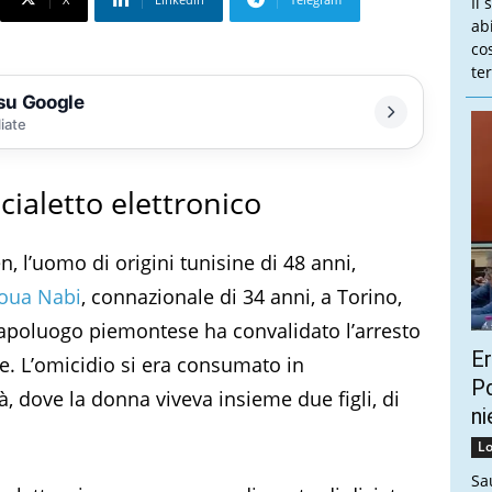
Il 
ab
co
te
 su Google
liate
cialetto elettronico
, l’uomo di origini tunisine di 48 anni,
oua Nabi
, connazionale di 34 anni, a Torino,
 capoluogo piemontese ha convalidato l’arresto
Er
e. L’omicidio si era consumato in
Pd
à, dove la donna viveva insieme due figli, di
ni
Lo
Sa