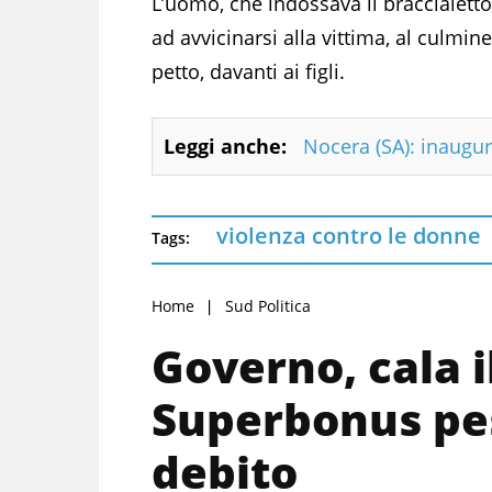
L’uomo, che indossava il braccialett
ad avvicinarsi alla vittima, al culmin
petto, davanti ai figli.
Leggi anche:
Nocera (SA): inaugur
violenza contro le donne
Tags:
Home
Sud Politica
Governo, cala il
Superbonus pe
debito