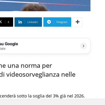
X
Linkedin
Telegram
 su Google
liate
che una norma per
i di videosorveglianza nelle
scenderà sotto la soglia del 3% già nel 2026.
arà sentire ancora sul debito, che imboccherà