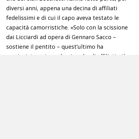
diversi anni, appena una decina di affiliati
fedelissimi e di cui il capo aveva testato le
capacità camorristiche. «Solo con la scissione
dai Licciardi ad opera di Gennaro Sacco –
sostiene il pentito – quest’ultimo ha
cominciato a circondarsi anche di affiliati più
giovani che non erano stati messi alla prova a
lungo».
Pubblicità