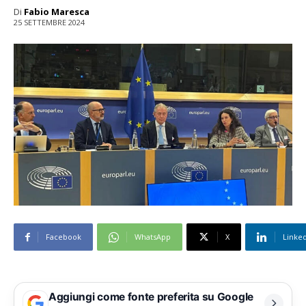
Di
Fabio Maresca
25 SETTEMBRE 2024
Facebook
WhatsApp
X
Linke
Aggiungi come fonte preferita su Google