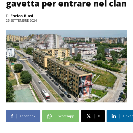
gavetta per entrare nel clan
Di
Enrico Biasi
25 SETTEMBRE 2024
Facebook
WhatsApp
X
Linke