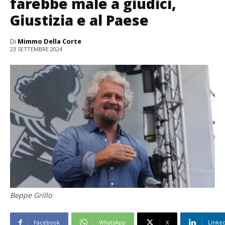
farebbe male a giudici,
Giustizia e al Paese
Di
Mimmo Della Corte
23 SETTEMBRE 2024
Beppe Grillo
Facebook
WhatsApp
X
Linke