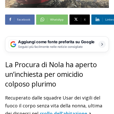
Facebook
WhatsApp
X
Linke
Aggiungi come fonte preferita su Google
Seguici più facilmente nelle notizie consigliate
La Procura di Nola ha aperto
un’inchiesta per omicidio
colposo plurimo
Recuperato dalle squadre Usar dei vigili del
fuoco il corpo senza vita della nonna, ultima
dei dispersi nel
crollo dell’abitazione
a